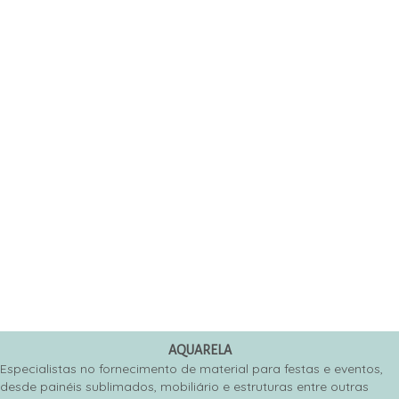
Abelha
25,00
€
25,00
€
Capa Cilindro Médio Doces
Capa Cilindro Médio Moana
Gelados Confeitaria
25,00
€
25,00
€
Capa Cilindro Médio Moana
25,00
€
AQUARELA
Especialistas no fornecimento de material para festas e eventos,
desde painéis sublimados, mobiliário e estruturas entre outras