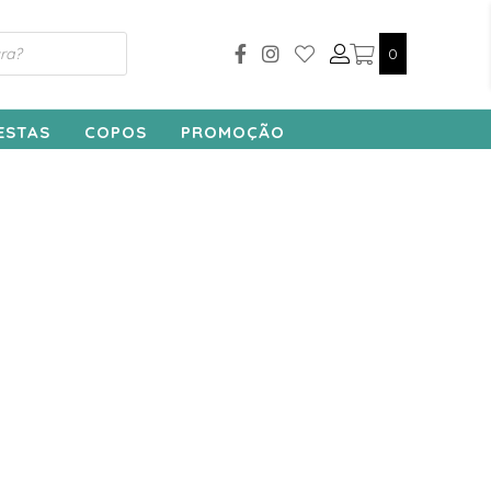
0
ESTAS
COPOS
PROMOÇÃO
o Capa para Cilindros Vermelho
Trio Capa para Cilindros Amarelo
Candy
65,00
€
65,00
€