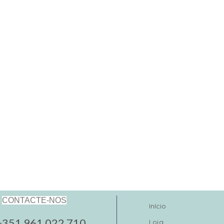
CONTACTE-NOS
Início
+351 961 022 710
Loja