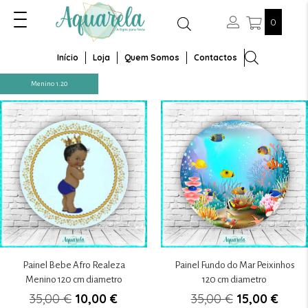
0
Início
Loja
Quem Somos
Contactos
Menino 1.20
Painel Bebe Afro Realeza
Painel Fundo do Mar Peixinhos
Menino 120 cm diametro
120 cm diametro
O
O
O
O
35,00
€
10,00
€
35,00
€
15,00
€