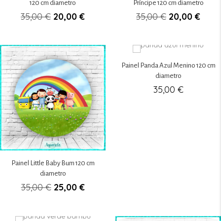
120 cm diametro
Príncipe 120 cm diametro
O
O
O
O
35,00
€
20,00
€
35,00
€
20,00
€
preço
preço
preço
preç
original
atual
original
atual
era:
é:
era:
é:
35,00 €.
20,00 €.
35,00 €.
20,00
Painel Panda Azul Menino 120 cm
diametro
35,00
€
Painel Little Baby Bum 120 cm
diametro
O
O
35,00
€
25,00
€
preço
preço
original
atual