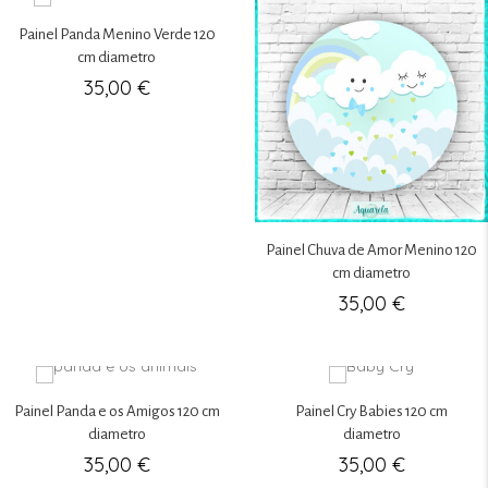
era:
é:
35,00 €.
25,00 €.
Painel Panda Menino Verde 120
cm diametro
35,00
€
Painel Chuva de Amor Menino 120
cm diametro
35,00
€
Painel Panda e os Amigos 120 cm
Painel Cry Babies 120 cm
diametro
diametro
35,00
€
35,00
€