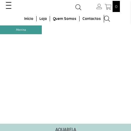
0
Início
Loja
Quem Somos
Contactos
Menina
Capa Cilindro Média Pata Cão
Capa Cilindro Média Animais da
Patrulha Pata Animais
Quinta Fazendinha
25,00
€
25,00
€
Capa Cilindro Médio Pote de Mel
Abelha
25,00
€
AQUARELA