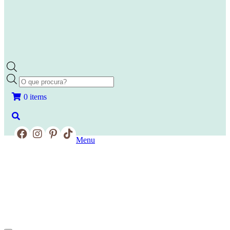
Products
search
0 items
Menu