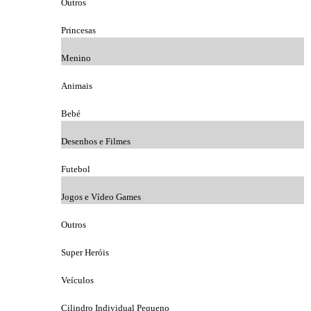
Outros
Princesas
Menino
Animais
Bebé
Desenhos e Filmes
Futebol
Jogos e Vídeo Games
Outros
Super Heróis
Veículos
Cilindro Individual Pequeno