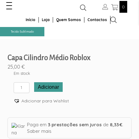
0
Início
Loja
Quem Somos
Contactos
Tecido Sublimado
Capa Cilindro Médio Roblox
25,00
€
Em stock
Quantidade
Adicionar
de
Capa
Adicionar para Wishlist
Cilindro
Médio
Roblox
Paga em
3 prestações sem juros
de
8,33 €
.
Saber mais