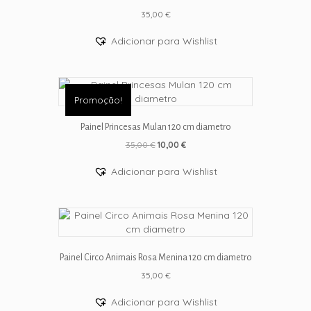
35,00
€
Adicionar para Wishlist
Promoção!
Painel Princesas Mulan 120 cm diametro
O
O
35,00
€
10,00
€
preço
preço
original
atual
Adicionar para Wishlist
era:
é:
35,00 €.
10,00 €.
Painel Circo Animais Rosa Menina 120 cm diametro
35,00
€
Adicionar para Wishlist