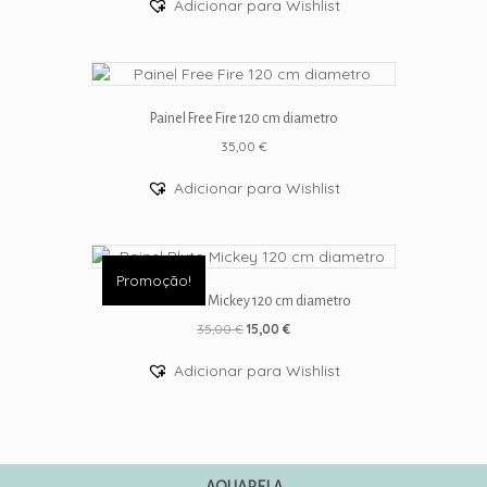
Adicionar para Wishlist
product
has
multiple
variants.
The
options
Painel Free Fire 120 cm diametro
may
35,00
€
be
chosen
Adicionar para Wishlist
on
the
product
page
Promoção!
Painel Pluto Mickey 120 cm diametro
O
O
35,00
€
15,00
€
preço
preço
original
atual
Adicionar para Wishlist
era:
é:
35,00 €.
15,00 €.