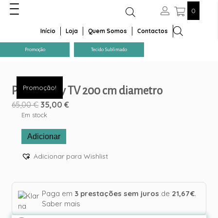
0
Início
Loja
Quem Somos
Contactos
Promoção
Tecido Sublimado
Promoção!
Painel Baby TV 200 cm diametro
O
O
65,00
€
35,00
€
preço
preço
Em stock
original
atual
Quantidade
Adicionar
era:
é:
de
65,00 €.
35,00 €.
Painel
Adicionar para Wishlist
Baby
TV
200
cm
Paga em
3 prestações sem juros
de
21,67 €
.
diametro
Saber mais