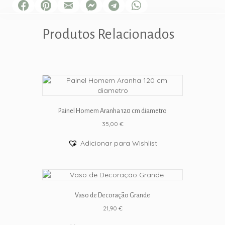
Produtos Relacionados
Painel Homem Aranha 120 cm diametro
35,00
€
Adicionar para Wishlist
Vaso de Decoração Grande
21,90
€
This