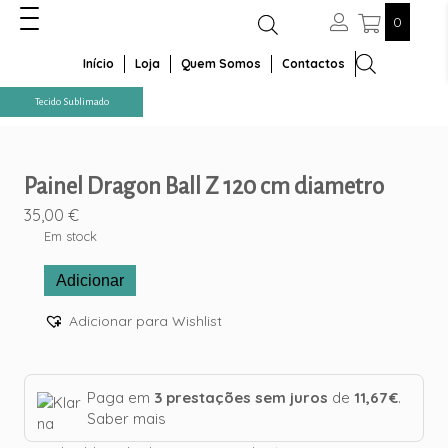
0
Início
Loja
Quem Somos
Contactos
Tecido Sublimado
Painel Dragon Ball Z 120 cm diametro
35,00
€
Em stock
Quantidade
Adicionar
de
Painel
Adicionar para Wishlist
Dragon
Ball
Z
120
Paga em
3 prestações sem juros
de
11,67 €
.
cm
Saber mais
diametro