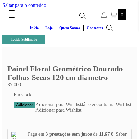
Saltar para o conteúdo
0
Início
Loja
Quem Somos
Contactos
Tecido Sublimado
Painel Floral Geométrico Dourado
Folhas Secas 120 cm diametro
35,00
€
Em stock
Quantidade
Adicionar para Wishlist
Já se encontra na Wishlist
Adicionar
de
Adicionar para Wishlist
Painel
Floral
Geométrico
Dourado
Paga em
3 prestações sem juros
de
11,67 €
.
Saber
Folhas