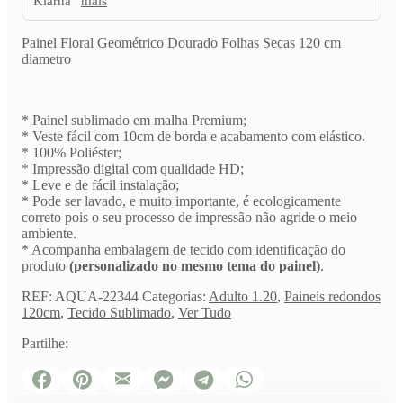
mais
Secas
120
Painel Floral Geométrico Dourado Folhas Secas 120 cm
cm
diametro
diametro
* Painel sublimado em malha Premium;
* Veste fácil com 10cm de borda e acabamento com elástico.
* 100% Poliéster;
* Impressão digital com qualidade HD;
* Leve e de fácil instalação;
* Pode ser lavado, e muito importante, é ecologicamente
correto pois o seu processo de impressão não agride o meio
ambiente.
* Acompanha embalagem de tecido com identificação do
produto
(personalizado no mesmo tema do painel)
.
REF:
AQUA-22344
Categorias:
Adulto 1.20
,
Paineis redondos
120cm
,
Tecido Sublimado
,
Ver Tudo
Partilhe: